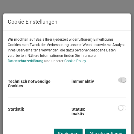
Cookie Einstellungen
Wir möchten auf Basis Ihrer (jederzeit widerrufbaren) Einwilligung
Cookies zum Zweck der Verbesserung unserer Website sowie zur Analyse
Ihres Userverhaltens verwenden, die dazu personenbezogene Daten
verarbeiten. Nähere Informationen finden Sie in unserer
Datenschutzerklärung
und unserer
Cookie Policy
.
Technisch notwendige
immer aktiv
DER IMMOPLEX-Immobilien-VERKAUF
Cookies
SIE PLANEN
Ihre Immobilie(n) in den Bezirken /
Statistik
Status:
Städten
inaktiv
Hollabrunn (HL), Korneuburg
/ Stockerau (KO),
Speichern
Alle akzeptieren