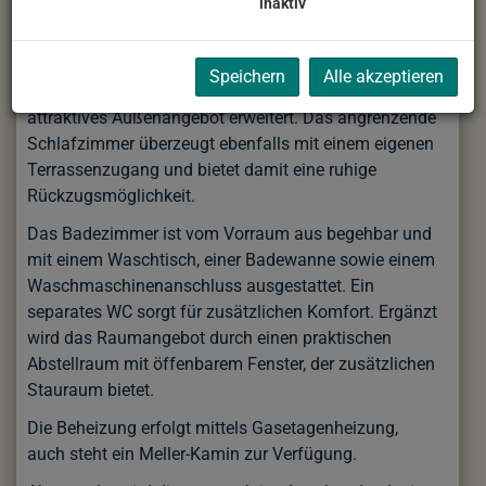
inaktiv
Das helle Wohnzimmer dient als zentraler
Durchgangsraum zwischen Vorzimmer und
Schlafzimmer. Von hier aus gelangen Sie direkt auf
Speichern
Alle akzeptieren
die großzügige Terrasse, die den Wohnbereich um ein
attraktives Außenangebot erweitert. Das angrenzende
Schlafzimmer überzeugt ebenfalls mit einem eigenen
Terrassenzugang und bietet damit eine ruhige
Rückzugsmöglichkeit.
Das Badezimmer ist vom Vorraum aus begehbar und
mit einem Waschtisch, einer Badewanne sowie einem
Waschmaschinenanschluss ausgestattet. Ein
separates WC sorgt für zusätzlichen Komfort. Ergänzt
wird das Raumangebot durch einen praktischen
Abstellraum mit öffenbarem Fenster, der zusätzlichen
Stauraum bietet.
Die Beheizung erfolgt mittels Gasetagenheizung,
auch steht ein Meller-Kamin zur Verfügung.