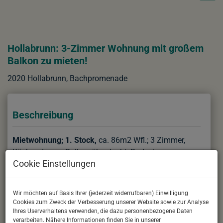
Hollabrunn: 3-Zimmer Wohnung mit großem
Balkon zu mieten!
2020 Hollabrunn
, Bachpromenade
Beschreibung
M
ietwohnung; 1. Stock,
ca. 86m2
Wfl.; 3 Zimmer,
Küche, eigener Balkon überdacht, Badezimmer,
Cookie Einstellungen
Toilette, Garten zur Mitbenutzung
Wir dürfen Ihnen sehr gerne diese gepflegte und
neuwertige Wohnung in Zentrums-Nähe und Nahe
Wir möchten auf Basis Ihrer (jederzeit widerrufbaren) Einwilligung
Cookies zum Zweck der Verbesserung unserer Website sowie zur Analyse
dem Bahnhof, inmitten der Bezirkshauptstadt
Ihres Userverhaltens verwenden, die dazu personenbezogene Daten
Hollabrunn zur Miete anbieten.
verarbeiten. Nähere Informationen finden Sie in unserer