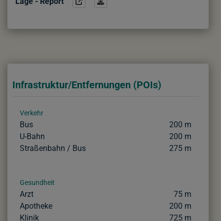
Lage - Report
Infrastruktur/Entfernungen (POIs)
Verkehr
Bus
200 m
U-Bahn
200 m
Straßenbahn / Bus
275 m
Gesundheit
Arzt
75 m
Apotheke
200 m
Klinik
725 m