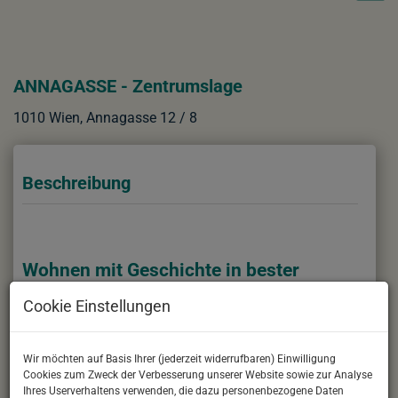
ANNAGASSE - Zentrumslage
1010 Wien
, Annagasse 12 / 8
Beschreibung
Wohnen mit Geschichte in bester
Innenstadtlage – Altbauwohnung in der
Cookie Einstellungen
Annagasse
In der Annagasse 12 im 1. Wiener Gemeindebezirk
Wir möchten auf Basis Ihrer (jederzeit widerrufbaren) Einwilligung
Cookies zum Zweck der Verbesserung unserer Website sowie zur Analyse
gelangt diese gepflegte Altbauwohnung im 3.
Ihres Userverhaltens verwenden, die dazu personenbezogene Daten